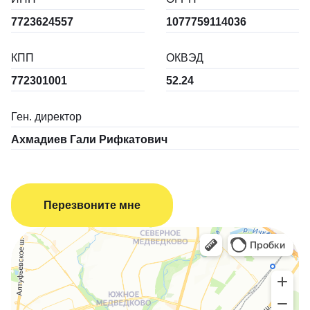
7723624557
1077759114036
КПП
ОКВЭД
772301001
52.24
Ген. директор
Ахмадиев Гали Рифкатович
Перезвоните мне
Пит - Перевозка и Такелаж
Логистическая компания в Москве
Переезды в Москве