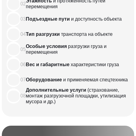
Этажность
и протяженность
путей
02
перемещения
03
Подъездные пути
и доступность объекта
04
Тип разгрузки
транспорта
на объекте
Особые условия
разгрузки груза
и
05
перемещения
06
Вес и габаритные
характеристики
груза
07
Оборудование
и применяемая
спецтехника
Дополнительные услуги
(страхование,
08
монтаж разгрузочной
площадки, утилизация
мусора и др.)