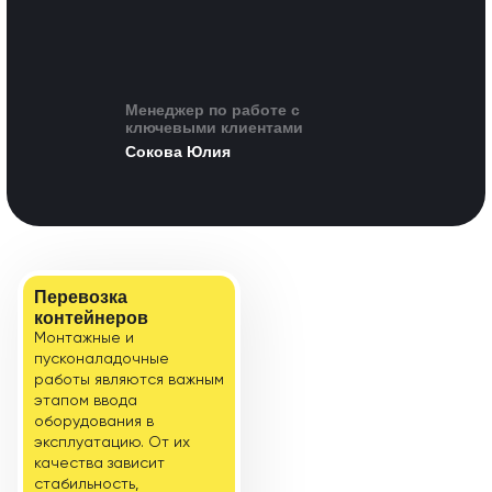
Менеджер по работе с
ключевыми клиентами
Сокова Юлия
Перевозка
контейнеров
Монтажные и
пусконаладочные
работы являются важным
этапом ввода
оборудования в
эксплуатацию. От их
качества зависит
стабильность,