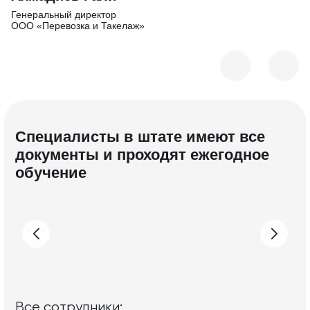
Генеральный дирек тор
Ме
ООО «Перевозка и Такелаж»
Специалисты в штате имеют все
документы и проходят ежегодное
обучение
Все с отрудники: