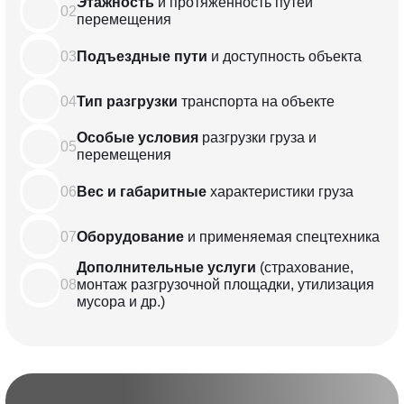
Этажность
и протяженность
путей
02
перемещения
03
Подъездные пути
и доступность объекта
04
Тип разгрузки
транспорта
на объекте
Особые условия
разгрузки груза
и
05
перемещения
06
Вес и габаритные
характеристики
груза
07
Оборудование
и применяемая
спецтехника
Дополнительные услуги
(страхование,
08
монтаж разгрузочной
площадки, утилизация
мусора и др.)