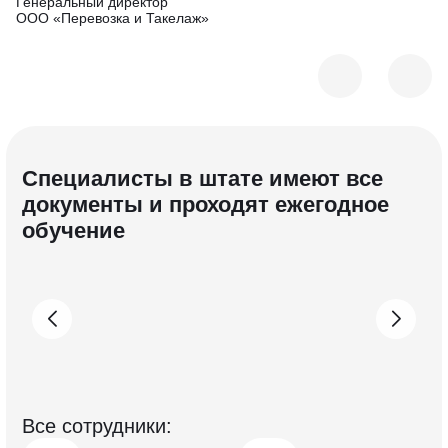
Генеральный дирек тор
Ме
ООО «Перевозка и Такелаж»
Специалисты в штате имеют все
документы и проходят ежегодное
обучение
Все с отрудники: