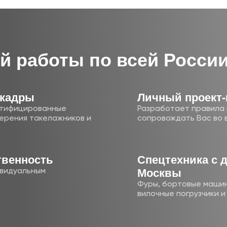
й работы по всей Росси
 кадры
Личный проект
ртифицированные
Разработает правила 
ерения такелажников и
сопровождать Вас во 
твенность
Cпецте хника с 
Москвы
ивидуальным
Фуры, бортовые машин
вилочные погрузчики 