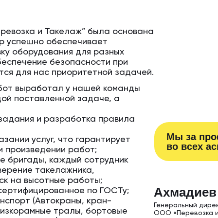
ревозка и Такелаж” была основана
пор успешно обеспечивает
ку оборудования для разных
еспечение безопасности при
тся для нас приоритетной задачей.
бот выработал у нашей команды
ой поставленной задаче, а
задания и разработка правила
Мы за пр
зании услуг, что гарантирует
во всех а
и произведении работ;
е бригады, каждый сотрудник
верение такелажника,
ск на высотные работы;
Ахм адиев
сертифицированное по ГОСТу;
нспорт (Автокраны, кран-
Генеральный дирек
 низкорамные тралы, бортовые
ООО «Перевозка и