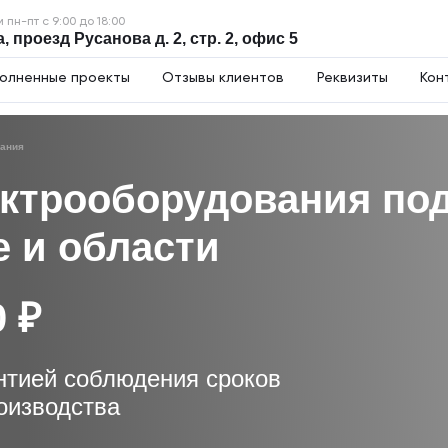
пн-пт с 9:00 до 18:00
, проезд Русанова д. 2, стр. 2, офис 5
олненные проекты
Отзывы клиентов
Реквизиты
Кон
вания
ктрооборудования под
е и области
0 ₽
нтией соблюдения сроков
оизводства