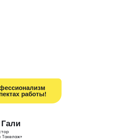
офессионализм
спектах работы!
 Гали
 тор
 Такелаж»