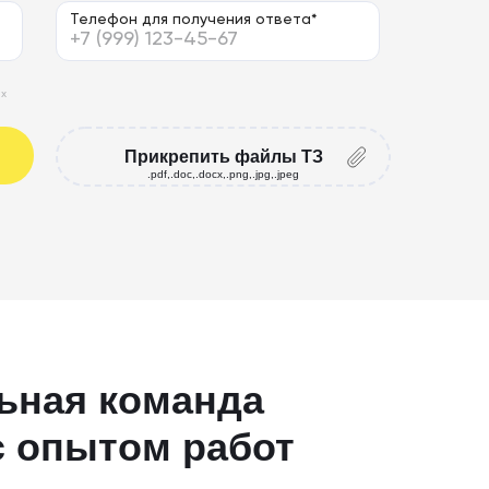
Телефон для получения ответа*
ых
Прикрепить файлы ТЗ
.pdf,.doc,.docx,.png,.jpg,.jpeg
ьная команда
с опытом работ