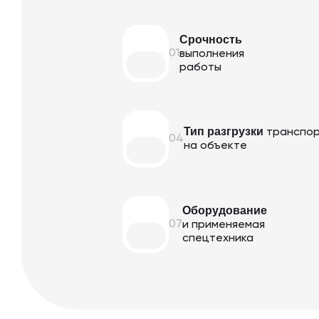
Срочность
01
выполнения
работы
Тип разгрузки
транспо
04
на объекте
Оборудование
07
и применяемая
спецтехника