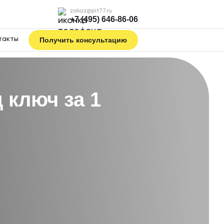
zakaz@pit77.ru
+7 (495) 646-86-06
такты
Получить консультацию
 ключ за 1