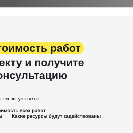
тоимость работ
екту и получите
онсультацию
том вы узнаете:
оимость всех работ
ы
Какие ресурсы будут задействованы