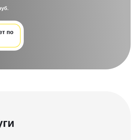
руб.
ет по
уги