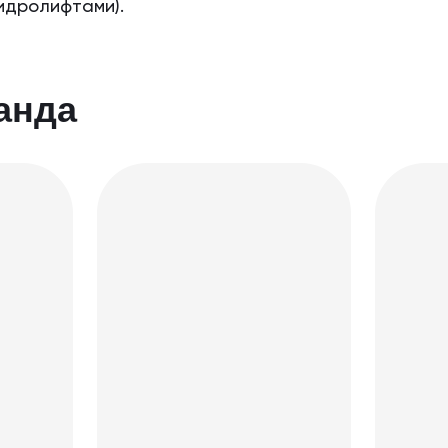
идролифтами).
анда