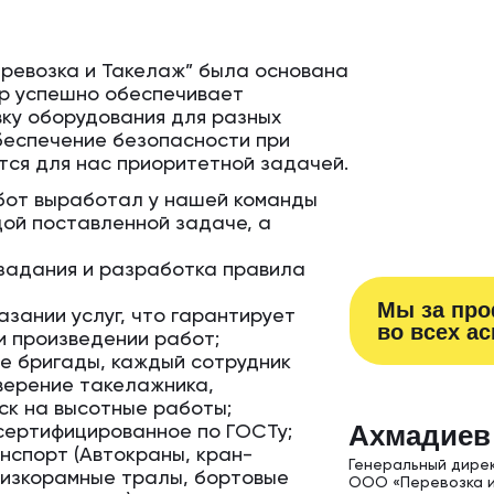
ревозка и Такелаж” была основана
пор успешно обеспечивает
ку оборудования для разных
еспечение безопасности при
тся для нас приоритетной задачей.
бот выработал у нашей команды
ой поставленной задаче, а
задания и разработка правила
Мы за пр
зании услуг, что гарантирует
во всех а
и произведении работ;
е бригады, каждый сотрудник
верение такелажника,
ск на высотные работы;
Ахм адиев
сертифицированное по ГОСТу;
нспорт (Автокраны, кран-
Генеральный дирек
 низкорамные тралы, бортовые
ООО «Перевозка и