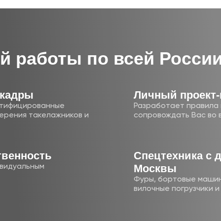
й работы по всей Росси
 кадры
Личный проект
ртифицированные
Разработает правила 
ерения такелажников и
сопровождать Вас во 
твенность
Cпецте хника с 
Москвы
ивидуальным
Фуры, бортовые машин
вилочные погрузчики 