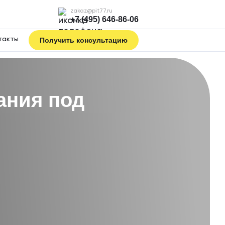
zakaz@pit77.ru
+7 (495) 646-86-06
такты
Получить консультацию
ания под