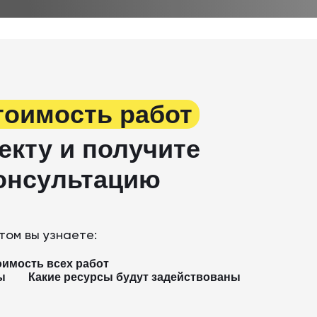
тоимость работ
екту и получите
онсультацию
том вы узнаете:
оимость всех работ
ы
Какие ресурсы будут задействованы