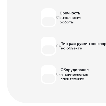
Срочность
01
выполнения
работы
Тип разгрузки
транспо
04
на объекте
Оборудование
07
и применяемая
спецтехника