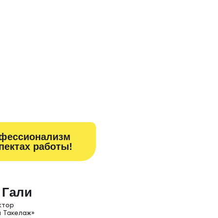
офессионализм
спектах работы!
 Гали
 тор
 Такелаж»