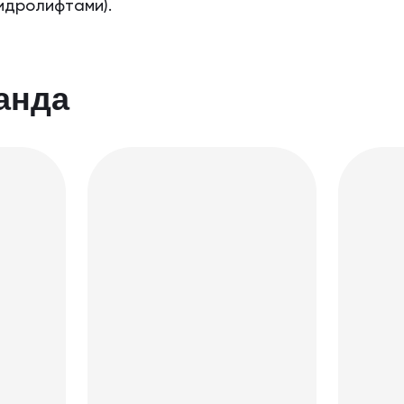
идролифтами).
анда