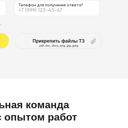
Телефон для получения ответа*
ых
Прикрепить файлы ТЗ
.pdf,.doc,.docx,.png,.jpg,.jpeg
ьная команда
с опытом работ