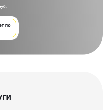
руб.
ет по
уги