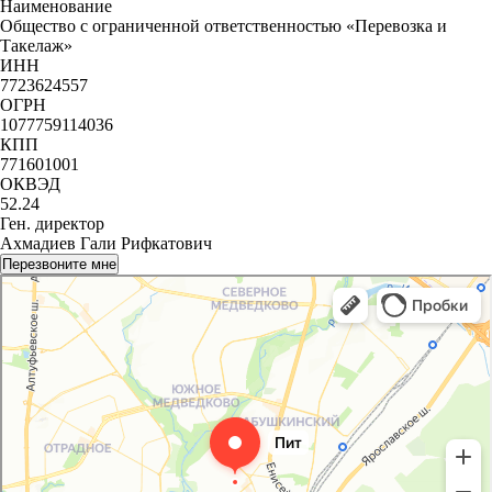
Наименование
Общество с ограниченной ответственностью «Перевозка и
Такелаж»
ИНН
7723624557
ОГРН
1077759114036
КПП
771601001
ОКВЭД
52.24
Ген. директор
Ахмадиев Гали Рифкатович
Перезвоните мне
Пит - Перевозка и Такелаж
Логистическая компания в Москве
Переезды в Москве