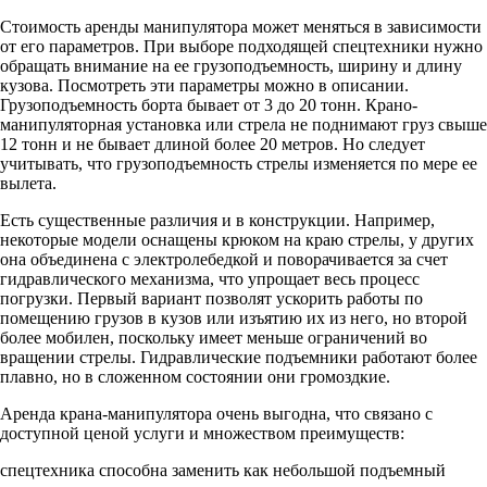
Стоимость аренды манипулятора может меняться в зависимости
от его параметров. При выборе подходящей спецтехники нужно
обращать внимание на ее грузоподъемность, ширину и длину
кузова. Посмотреть эти параметры можно в описании.
Грузоподъемность борта бывает от 3 до 20 тонн. Крано-
манипуляторная установка или стрела не поднимают груз свыше
12 тонн и не бывает длиной более 20 метров. Но следует
учитывать, что грузоподъемность стрелы изменяется по мере ее
вылета.
Есть существенные различия и в конструкции. Например,
некоторые модели оснащены крюком на краю стрелы, у других
она объединена с электролебедкой и поворачивается за счет
гидравлического механизма, что упрощает весь процесс
погрузки. Первый вариант позволят ускорить работы по
помещению грузов в кузов или изъятию их из него, но второй
более мобилен, поскольку имеет меньше ограничений во
вращении стрелы. Гидравлические подъемники работают более
плавно, но в сложенном состоянии они громоздкие.
Аренда крана-манипулятора очень выгодна, что связано с
доступной ценой услуги и множеством преимуществ:
спецтехника способна заменить как небольшой подъемный