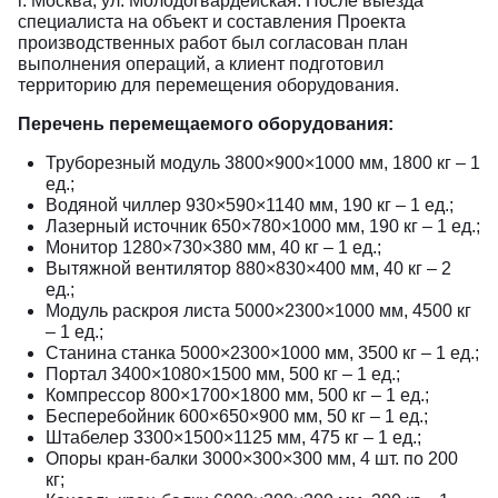
г. Москва, ул. Молодогвардейская. После выезда
специалиста на объект и составления Проекта
производственных работ был согласован план
выполнения операций, а клиент подготовил
территорию для перемещения оборудования.
Перечень перемещаемого оборудования:
Труборезный модуль 3800×900×1000 мм, 1800 кг – 1
ед.;
Водяной чиллер 930×590×1140 мм, 190 кг – 1 ед.;
Лазерный источник 650×780×1000 мм, 190 кг – 1 ед.;
Монитор 1280×730×380 мм, 40 кг – 1 ед.;
Вытяжной вентилятор 880×830×400 мм, 40 кг – 2
ед.;
Модуль раскроя листа 5000×2300×1000 мм, 4500 кг
– 1 ед.;
Станина станка 5000×2300×1000 мм, 3500 кг – 1 ед.;
Портал 3400×1080×1500 мм, 500 кг – 1 ед.;
Компрессор 800×1700×1800 мм, 500 кг – 1 ед.;
Бесперебойник 600×650×900 мм, 50 кг – 1 ед.;
Штабелер 3300×1500×1125 мм, 475 кг – 1 ед.;
Опоры кран-балки 3000×300×300 мм, 4 шт. по 200
кг;