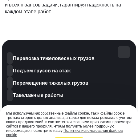
и всех нюансов задачи, гарантируя надежность на
каждом этапе работ.
Перевозка тяжеловесных грузов
Подъем грузов на этаж
Перемещение тяжелых грузов
Такелажные работы
Мы используем как собственные файлы cookie, так и файлы cookie
третьих сторон с целью анализа, а также для показа рекламы с учетом
ваших предпочтений, в соответствии с вашими привычками просмотра
© 2007-2026 Perevozkaitakelaj.ru. Такелажные работы по Москве и
сайтов и вашего профиля. Чтобы получить более подробную
РФ, ИНН 7723624557, ОГРН 1077759114036
информацию, посмотрите нашу
Политика использования файлов
cookie
Политика конфиденциальности